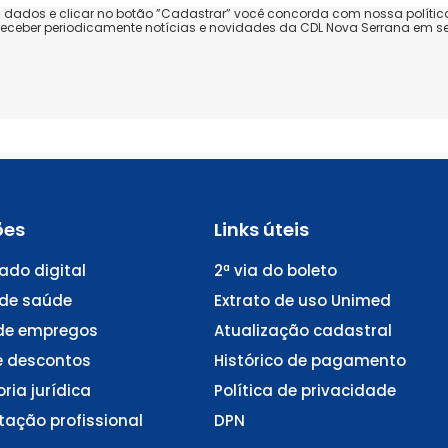
s dados e clicar no botão ”Cadastrar” você concorda com nossa polític
 receber periodicamente notícias e novidades da CDL Nova Serrana em se
ões
Links úteis
cado digital
2ª via do boleto
 de saúde
Extrato de uso Unimed
de empregos
Atualização cadastral
e descontos
Histórico de pagamento
ria jurídica
Política de privacidade
ação profissional
DPN