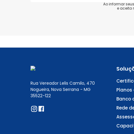
Ao informar seu
e aceita
Soluç
Certifi
Rua Vereador Lelis Camilo, 470
Nogueira, Nova Serrana - MG
Planos
35522-122
Banco 
Rede d
Assesso
Capacit