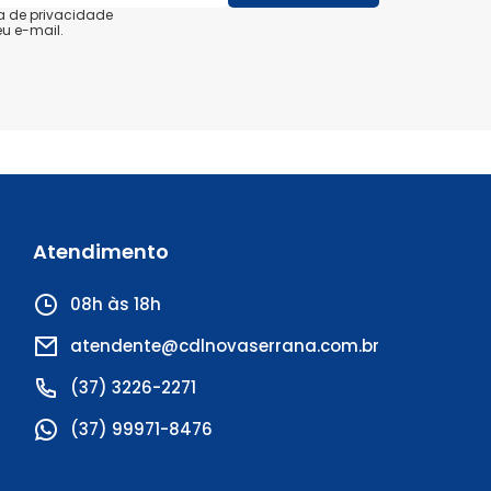
a de privacidade
u e-mail.
Atendimento
08h às 18h
atendente@cdlnovaserrana.com.br
(37) 3226-2271
(37) 99971-8476