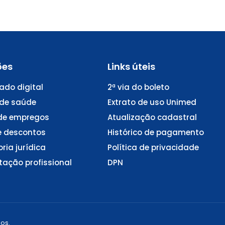
ões
Links úteis
cado digital
2ª via do boleto
 de saúde
Extrato de uso Unimed
de empregos
Atualização cadastral
e descontos
Histórico de pagamento
ria jurídica
Política de privacidade
ação profissional
DPN
os.