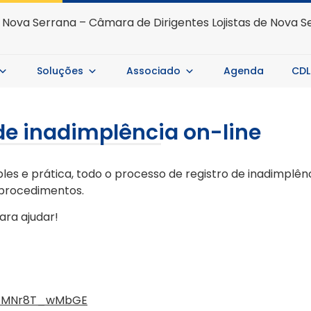
Soluções
Associado
Agenda
CDL
de inadimplência on-line
es e prática, todo o processo de registro de inadimplênc
s procedimentos.
ara ajudar!
v=MNr8T_wMbGE