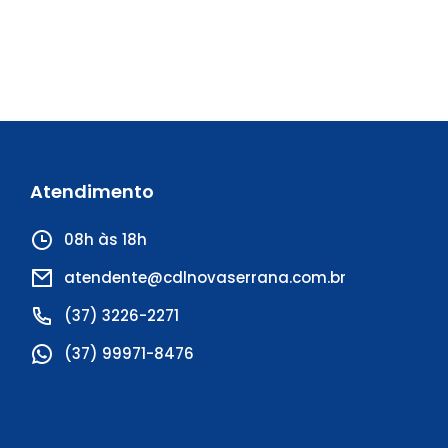
Atendimento
08h às 18h
atendente@cdlnovaserrana.com.br
(37) 3226-2271
(37) 99971-8476