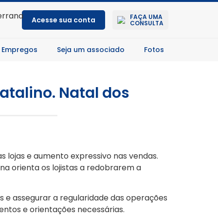
FAÇA UMA
Acesse sua conta
CONSULTA
 Empregos
Seja um associado
Fotos
atalino. Natal dos
s lojas e aumento expressivo nas vendas.
a orienta os lojistas a redobrarem a
es e assegurar a regularidade das operações
entos e orientações necessárias.