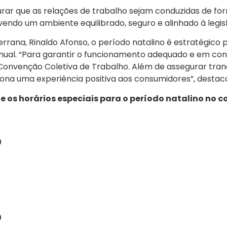
ar que as relações de trabalho sejam conduzidas de for
do um ambiente equilibrado, seguro e alinhado à legisl
rana, Rinaldo Afonso, o período natalino é estratégico 
anual. “Para garantir o funcionamento adequado e em con
 Convenção Coletiva de Trabalho. Além de assegurar tranq
iona uma experiência positiva aos consumidores”, destac
 os horários especiais para o período natalino no c
0
0